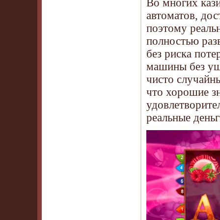
Во многих кази
автоматов, дос
поэтому реаль
полностью раз
без риска поте
машины без ущ
чисто случайн
что хорошие з
удовлетворител
реальные деньг