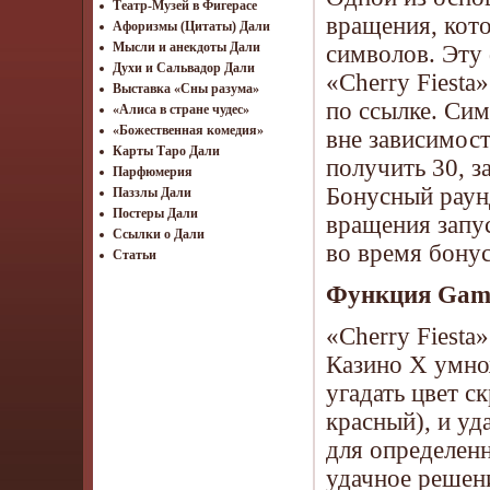
Театр-Музей в Фигерасе
вращения, кот
Афоризмы (Цитаты) Дали
Мысли и анекдоты Дали
символов. Эту
Духи и Сальвадор Дали
«Cherry Fiest
Выставка «Сны разума»
по ссылке. Сим
«Алиса в стране чудес»
«Божественная комедия»
вне зависимост
Карты Таро Дали
получить 30, з
Парфюмерия
Бонусный раун
Паззлы Дали
Постеры Дали
вращения запус
Ссылки о Дали
во время бонус
Статьи
Функция Gamb
«Cherry Fiesta
Казино Х умно
угадать цвет 
красный), и уд
для определенн
удачное решени