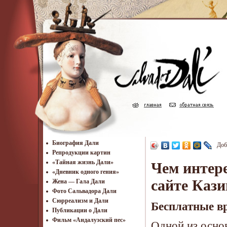
Биография Дали
Доб
Репродукции картин
«Тайная жизнь Дали»
Чем интере
«Дневник одного гения»
сайте Кази
Жена — Гала Дали
Фото Сальвадора Дали
Cюрреализм и Дали
Бесплатные вр
Публикации о Дали
Фильм «Андалузский пес»
Одной из осно