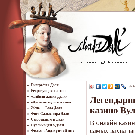
Биография Дали
Доб
Репродукции картин
«Тайная жизнь Дали»
Легендарн
«Дневник одного гения»
казино Ву
Жена — Гала Дали
Фото Сальвадора Дали
Cюрреализм и Дали
В онлайн кази
Публикации о Дали
самых захваты
Фильм «Андалузский пес»