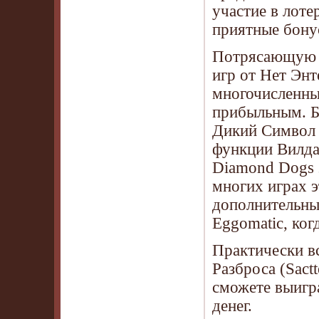
участие в лоте
приятные бонус
Потрясающую г
игр от Нет Энт
многочисленны
прибыльным. Б
Дикий Символ з
функции Вилда 
Diamond Dogs э
многих играх 
дополнительные
Eggomatic, ког
Практически в
Разброса (Sact
сможете выигр
денег.