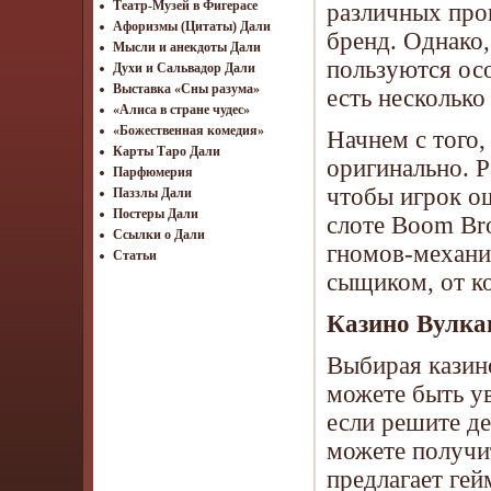
Театр-Музей в Фигерасе
различных про
Афоризмы (Цитаты) Дали
бренд. Однако,
Мысли и анекдоты Дали
пользуются ос
Духи и Сальвадор Дали
Выставка «Сны разума»
есть несколько
«Алиса в стране чудес»
«Божественная комедия»
Начнем с того,
Карты Таро Дали
оригинально. 
Парфюмерия
чтобы игрок ощ
Паззлы Дали
Постеры Дали
слоте Boom Bro
Ссылки о Дали
гномов-механик
Статьи
сыщиком, от к
Казино Вулка
Выбирая казино
можете быть ув
если решите де
можете получи
предлагает гей