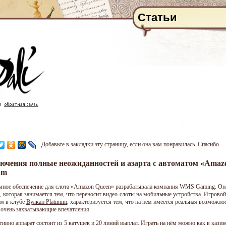
Статьи
Добавьте в закладки эту страницу, если она вам понравилась. Спасибо.
ючения полные неожиданностей и азарта с автоматом «Amazo
um
ное обеспечение для слота «Amazon Queen» разрабатывала компания WMS Gaming. Она 
ve, которая занимается тем, что переносит видео-слоты на мобильные устройства. Игров
м в клубе
Вулкан Platinum
, характеризуется тем, что на нём имеется реальная возможно
 очень захватывающие впечатления.
ивно аппарат состоит из 5 катушек и 20 линий выплат. Играть на нём можно как в казин