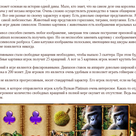
сюжет основан на истории одной дамы. Мало, кто знает, что на самом деле она королев
дача у неё весьма непростая. Очень сложно осуществлять руководство в таком обширном
. Все они разные по своему характеру и нраву. Есть довольно свирепые представители. 
 самой любезностью. Животный мир представлен гориллами, тиграми, попугаями. Есть к
 в игре диким символом. Помимо картинок с животными есть изображения игральных ка
мвол способен сменить любое изображение, завершая тем самым построение призовой це
latinum возможность получить приз. Но он неспособен заменить картинку с изображени
 символом разброса. Сами катушки изображены полосками, имеющими вид шкуры живот
не появляется никогда.
тивными стали свободные вращения необходимо, чтобы выпало 3 скаттера. При этом бу
обные картинки игрок получит 25 вращений. А вот за 5 картинок игрок может крутить бе
иний в игре являются фиксированными. Диапазон ставок на аппарате довольно широкий и
авка в 200 монет. Для игроков это является очень удобным и позволяет играть геймерам
не является прогрессивным, носит стандартный характер. Его игрок получит, если на ба
ие, в которое отправляется игрок клуба Вулкан Platinum очень интересное. Каких-то от
 огромное количество свободных вращений в полной мере окупает их отсутствие. Ведь 
м.