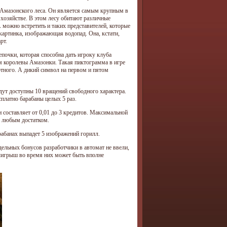
а Амазонского леса. Он является самым крупным в
 хозяйстве. В этом лесу обитают различные
А можно встретить и таких представителей, которые
артинка, изображающая водопад. Она, кстати,
рт.
почки, которая способна дать игроку клуба
ем королевы Амазонки. Такая пиктограмма в игре
ного. А дикий символ на первом и пятом
дут доступны 10 вращений свободного характера.
сплатно барабаны целых 5 раз.
 составляет от 0,01 до 3 кредитов. Максимальной
 с любым достатком.
рабанах выпадет 5 изображений горилл.
дельных бонусов разработчики в автомат не ввели,
выигрыш во время них может быть вполне