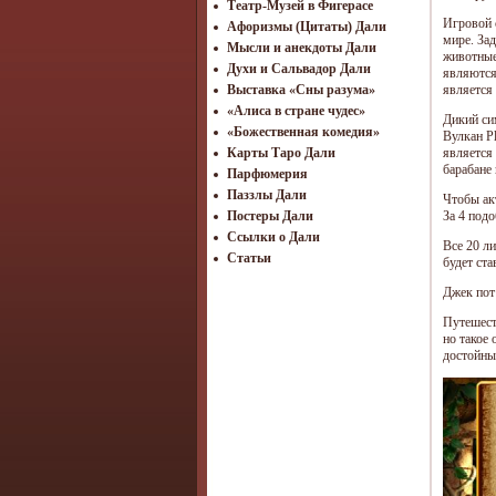
Театр-Музей в Фигерасе
Игровой 
Афоризмы (Цитаты) Дали
мире. За
Мысли и анекдоты Дали
животные
Духи и Сальвадор Дали
являются
является
Выставка «Сны разума»
«Алиса в стране чудес»
Дикий си
«Божественная комедия»
Вулкан P
является
Карты Таро Дали
барабане 
Парфюмерия
Паззлы Дали
Чтобы ак
За 4 под
Постеры Дали
Ссылки о Дали
Все 20 л
Статьи
будет ст
Джек пот 
Путешеств
но такое
достойны