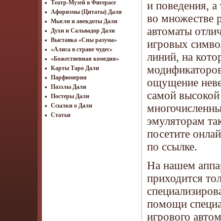
Театр-Музей в Фигерасе
и поведения, а
Афоризмы (Цитаты) Дали
во множестве р
Мысли и анекдоты Дали
автоматы отли
Духи и Сальвадор Дали
Выставка «Сны разума»
игровых симво
«Алиса в стране чудес»
линий, на кото
«Божественная комедия»
модификаторов
Карты Таро Дали
Парфюмерия
ощущение невер
Паззлы Дали
самой высокой
Постеры Дали
многочисленны
Ссылки о Дали
Статьи
эмуляторам та
посетите онла
по ссылке.
На нашем аппа
приходится тол
специализиров
помощи специа
игрового автом