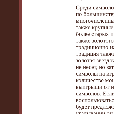
Среди символо
по большинств
многочисленных
также крупные 
более старых и
также золотого
традиционно н
традиция также
золотая звездо
не несет, но з
символы на иг
количестве мон
выигрыши от не
символов. Есл
воспользоватьс
будет предложе
угадывании он