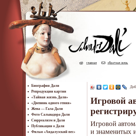
Биография Дали
Доб
Репродукции картин
«Тайная жизнь Дали»
Игровой а
«Дневник одного гения»
регистриру
Жена — Гала Дали
Фото Сальвадора Дали
Cюрреализм и Дали
Игровой автом
Публикации о Дали
и знаменитых 
Фильм «Андалузский пес»