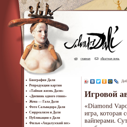
Биография Дали
Доб
Репродукции картин
«Тайная жизнь Дали»
Игровой ав
«Дневник одного гения»
Жена — Гала Дали
«Diamond Vapo
Фото Сальвадора Дали
игра, которая 
Cюрреализм и Дали
Публикации о Дали
вайперами. Сут
Фильм «Андалузский пес»