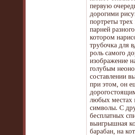
первую очередь
дорогими рису
портреты трех
парней разного
котором нарис
трубочка для в
роль самого д
изображение н
голубым неоном
составлении в
при этом, он е
дорогостоящим
любых местах н
символы. С дру
бесплатных сп
выигрышная ко
барабан, на ко