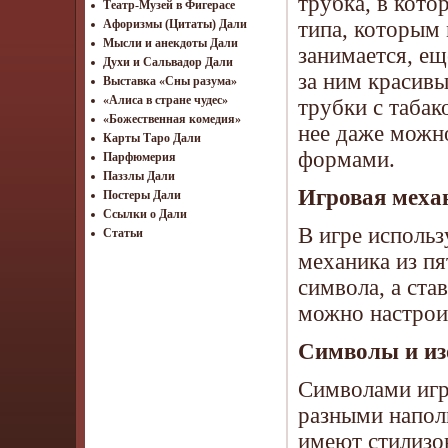
трубка, в кот
Театр-Музей в Фигерасе
типа, которым
Афоризмы (Цитаты) Дали
Мысли и анекдоты Дали
занимается, ещ
Духи и Сальвадор Дали
за ним красив
Выставка «Сны разума»
«Алиса в стране чудес»
трубки с табак
«Божественная комедия»
нее даже можн
Карты Таро Дали
формами.
Парфюмерия
Паззлы Дали
Игровая меха
Постеры Дали
Ссылки о Дали
В игре использ
Статьи
механика из пя
символа, а ста
можно настрои
Символы и из
Символами игр
разными наполн
имеют стилизов