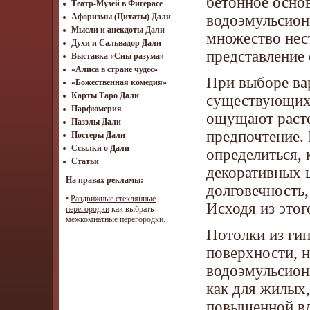
бетонное осно
Театр-Музей в Фигерасе
водоэмульсионн
Афоризмы (Цитаты) Дали
Мысли и анекдоты Дали
множество нес
Духи и Сальвадор Дали
представление
Выставка «Сны разума»
«Алиса в стране чудес»
При выборе вар
«Божественная комедия»
Карты Таро Дали
существующих 
Парфюмерия
ощущают расте
Паззлы Дали
предпочтение.
Постеры Дали
Ссылки о Дали
определиться, 
Статьи
декоративных ц
На правах рекламы:
долговечность
•
Раздвижные стеклянные
Исходя из этог
перегородки
как выбрать
межкомнатные перегородки.
Потолки из гип
поверхности, 
водоэмульсионн
как для жилых
повышенной вл