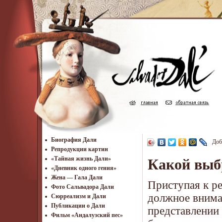
Биография Дали
Доб
Репродукции картин
«Тайная жизнь Дали»
Какой выб
«Дневник одного гения»
Жена — Гала Дали
Приступая к ре
Фото Сальвадора Дали
должное внима
Cюрреализм и Дали
Публикации о Дали
представлении
Фильм «Андалузский пес»