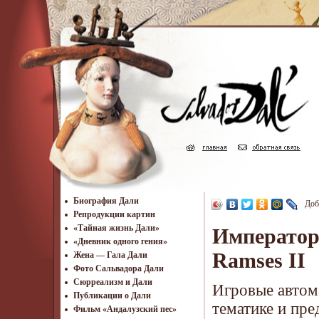
Биография Дали
Доб
Репродукции картин
«Тайная жизнь Дали»
Император
«Дневник одного гения»
Ramses II
Жена — Гала Дали
Фото Сальвадора Дали
Cюрреализм и Дали
Игровые автом
Публикации о Дали
тематике и пре
Фильм «Андалузский пес»