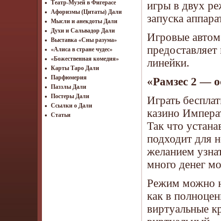
Театр-Музей в Фигерасе
игры в двух ре
Афоризмы (Цитаты) Дали
запуска аппара
Мысли и анекдоты Дали
Духи и Сальвадор Дали
Игровые автом
Выставка «Сны разума»
предоставляет 
«Алиса в стране чудес»
«Божественная комедия»
линейки.
Карты Таро Дали
Парфюмерия
«Рамзес 2 — о
Паззлы Дали
Постеры Дали
Играть бесплат
Ссылки о Дали
казино Императ
Статьи
Так что устана
подходит для 
желанием узнат
много денег мо
Режим можно на
как в полноцен
виртуальные к