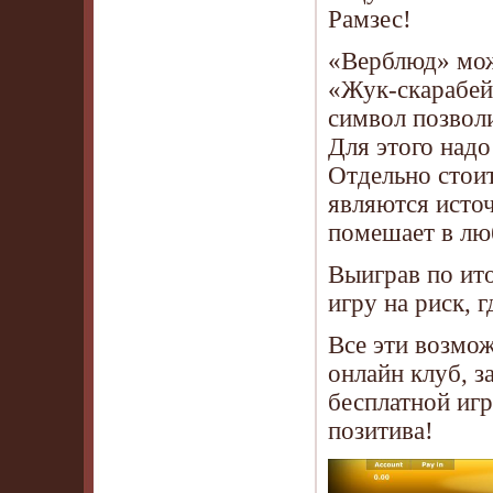
Рамзес!
«Верблюд» мож
«Жук-скарабей»
символ позвол
Для этого над
Отдельно стои
являются источ
помешает в лю
Выиграв по ито
игру на риск, 
Все эти возмо
онлайн клуб, з
бесплатной игр
позитива!