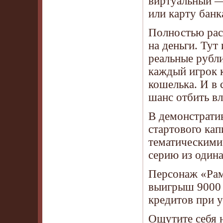
виртуальный — 
или карту банк
Полностью раск
на деньги. Тут
реальные рубли
каждый игрок к
кошелька. И в 
шанс отбить в
В демонстратив
стартового кап
тематическими 
серию из один
Персонаж «Рам
выигрыш 9000 
кредитов при 
Ощутите себя н