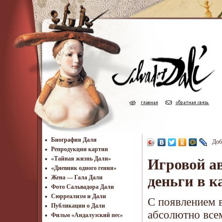
Биография Дали
Доб
Репродукции картин
«Тайная жизнь Дали»
Игровой а
«Дневник одного гения»
деньги в к
Жена — Гала Дали
Фото Сальвадора Дали
Cюрреализм и Дали
С появлением 
Публикации о Дали
абсолютно все
Фильм «Андалузский пес»