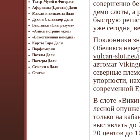
Театр-Музей в Фигерасе
совершенно бес
Афоризмы (Цитаты) Дали
демо слоты, а 
Мысли и анекдоты Дали
быструю регис
Духи и Сальвадор Дали
Выставка «Сны разума»
уже сегодня, в
«Алиса в стране чудес»
«Божественная комедия»
Поклонники зн
Карты Таро Дали
Обеликса наве
Парфюмерия
vulcan-slot.net
Паззлы Дали
Постеры Дали
автомат Viking
Ссылки о Дали
северные племе
Статьи
упорности, на
современной Е
В слоте «Викин
лесной опушке 
только на каба
выставлять до 
20 центов до 1