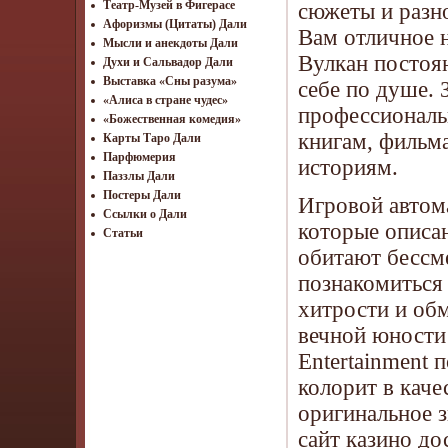
Театр-Музей в Фигерасе
сюжеты и разн
Афоризмы (Цитаты) Дали
Вам отличное 
Мысли и анекдоты Дали
Вулкан постоя
Духи и Сальвадор Дали
Выставка «Сны разума»
себе по душе. 
«Алиса в стране чудес»
профессиональ
«Божественная комедия»
книгам, фильма
Карты Таро Дали
Парфюмерия
историям.
Паззлы Дали
Постеры Дали
Игровой автома
Ссылки о Дали
которые описа
Статьи
обитают бессм
познакомиться
хитрости и обм
вечной юности
Entertainment 
колорит в каче
оригинальное 
сайт казино
дос