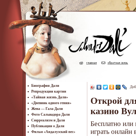
Биография Дали
Доб
Репродукции картин
«Тайная жизнь Дали»
Открой дл
«Дневник одного гения»
казино Ву
Жена — Гала Дали
Фото Сальвадора Дали
Cюрреализм и Дали
Бесплатно или 
Публикации о Дали
играть онлайн
Фильм «Андалузский пес»