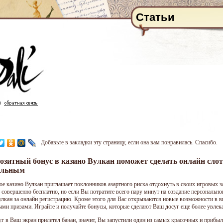
Статьи
Добавьте в закладки эту страницу, если она вам понравилась. Спасибо.
озитный бонус в казино Вулкан поможет сделать онлайн слот
ыльным
ое казино Вулкан приглашает поклонников азартного риска отдохнуть в своих игровых з
 совершенно бесплатно, но если Вы потратите всего пару минут на создание персонально
улкан за онлайн регистрацию. Кроме этого для Вас открываются новые возможности в в
ыми призами. Играйте и получайте бонусы, которые сделают Ваш досуг еще более увле
уг в Ваш экран прилетел банан, значит, Вы запустили один из самых красочных и приб