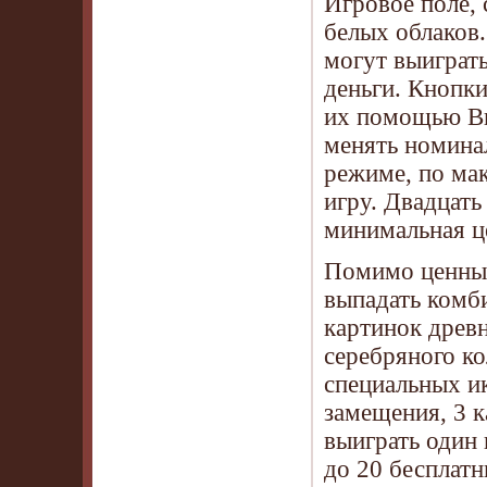
Игровое поле, 
белых облаков
могут выиграть
деньги. Кнопки
их помощью Вы 
менять номина
режиме, по ма
игру. Двадцать
минимальная це
Помимо ценных 
выпадать комби
картинок древн
серебряного ко
специальных и
замещения, 3 
выиграть один 
до 20 бесплат