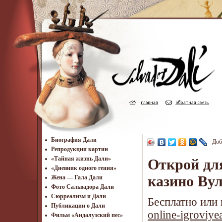
Биография Дали
Доб
Репродукции картин
«Тайная жизнь Дали»
Открой дл
«Дневник одного гения»
казино Ву
Жена — Гала Дали
Фото Сальвадора Дали
Cюрреализм и Дали
Бесплатно или 
Публикации о Дали
online-igroviye
Фильм «Андалузский пес»