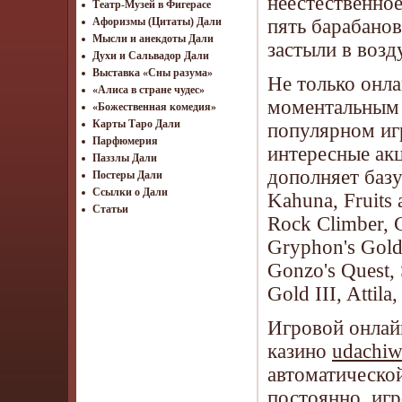
неестественно
Театр-Музей в Фигерасе
пять барабанов
Афоризмы (Цитаты) Дали
Мысли и анекдоты Дали
застыли в воз
Духи и Сальвадор Дали
Выставка «Сны разума»
Не только онла
«Алиса в стране чудес»
моментальным 
«Божественная комедия»
Карты Таро Дали
популярном иг
Парфюмерия
интересные ак
Паззлы Дали
дополняет баз
Постеры Дали
Ссылки о Дали
Kahuna, Fruits
Статьи
Rock Climber, 
Gryphon's Gold
Gonzo's Quest, 
Gold III, Attil
Игровой онлай
казино
udachiw
автоматическо
постоянно, иг