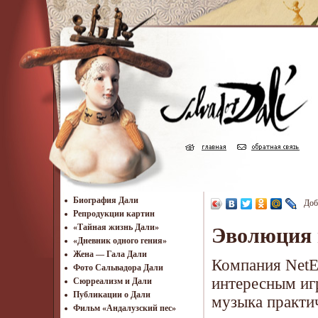
Биография Дали
Доб
Репродукции картин
«Тайная жизнь Дали»
Эволюция 
«Дневник одного гения»
Жена — Гала Дали
Компания NetE
Фото Сальвадора Дали
интересным иг
Cюрреализм и Дали
Публикации о Дали
музыка практич
Фильм «Андалузский пес»