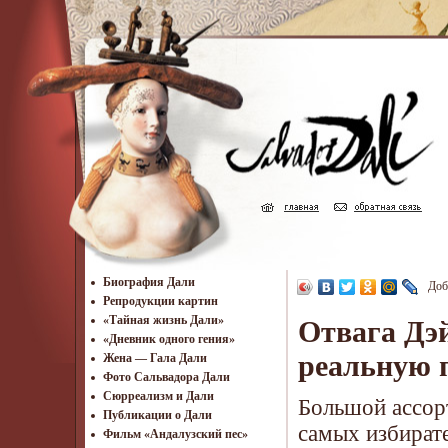
Биография Дали
Доб
Репродукции картин
«Тайная жизнь Дали»
Отвага Дэ
«Дневник одного гения»
реальную 
Жена — Гала Дали
Фото Сальвадора Дали
Cюрреализм и Дали
Большой ассор
Публикации о Дали
самых избират
Фильм «Андалузский пес»