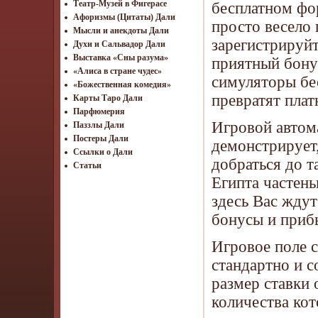
Театр-Музей в Фигерасе
бесплатном фор
Афоризмы (Цитаты) Дали
просто весело 
Мысли и анекдоты Дали
зарегистрируй
Духи и Сальвадор Дали
Выставка «Сны разума»
приятный бонус
«Алиса в стране чудес»
симуляторы бес
«Божественная комедия»
превратят плат
Карты Таро Дали
Парфюмерия
Игровой автома
Паззлы Дали
Постеры Дали
демонстрирует,
Ссылки о Дали
добраться до 
Статьи
Египта частень
здесь Вас жду
бонусы и приб
Игровое поле с
стандартно и с
размер ставки 
количества кот