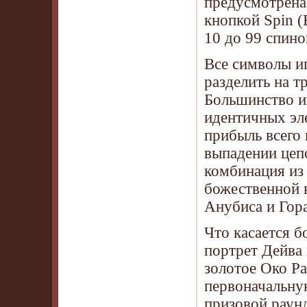
предусмотрена
кнопкой Spin (
10 до 99 спино
Все символы и
разделить на т
Большинство и
идентичных эл
прибыль всего 
выпадении цепо
комбинация из 
божественной в
Анубиса и Гора
Что касается б
портрет Дейва
золотое Око Р
первоначальную
призовой раунд