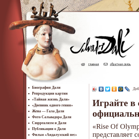
Биография Дали
Доб
Репродукции картин
«Тайная жизнь Дали»
Играйте в 
«Дневник одного гения»
официальн
Жена — Гала Дали
Фото Сальвадора Дали
Cюрреализм и Дали
«Rise Of Olym
Публикации о Дали
представляет с
Фильм «Андалузский пес»