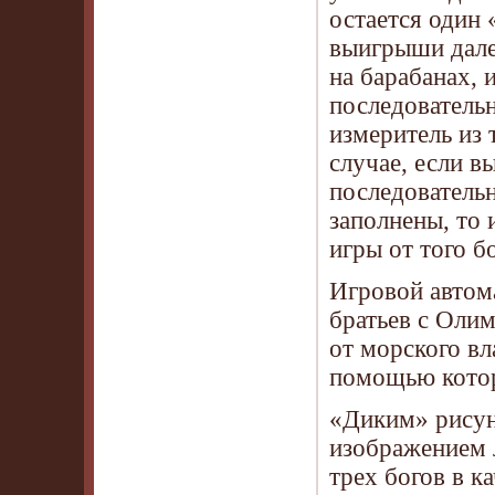
остается один
выигрыши дале
на барабанах, 
последователь
измеритель из 
случае, если 
последовательн
заполнены, то
игры от того 
Игровой автом
братьев с Олим
от морского в
помощью котор
«Диким» рисун
изображением л
трех богов в 