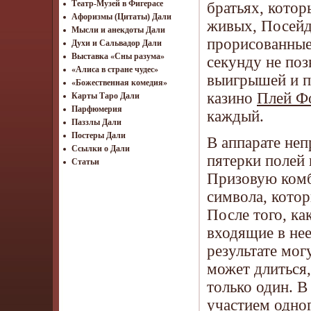
Театр-Музей в Фигерасе
братьях, котор
Афоризмы (Цитаты) Дали
живых, Посейд
Мысли и анекдоты Дали
прорисованные
Духи и Сальвадор Дали
Выставка «Сны разума»
секунду не поз
«Алиса в стране чудес»
выигрышей и п
«Божественная комедия»
казино
Плей Фо
Карты Таро Дали
Парфюмерия
каждый.
Паззлы Дали
Постеры Дали
В аппарате неп
Ссылки о Дали
пятерки полей 
Статьи
Призовую комб
символа, котор
После того, ка
входящие в нее
результате мог
может длиться,
только один. В
участием одно