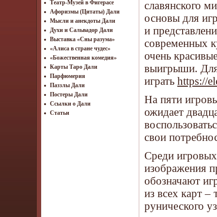
Театр-Музей в Фигерасе
славянского ми
Афоризмы (Цитаты) Дали
основы для иг
Мысли и анекдоты Дали
и представлени
Духи и Сальвадор Дали
Выставка «Сны разума»
современных ку
«Алиса в стране чудес»
очень красивы
«Божественная комедия»
выигрыши. Для
Карты Таро Дали
Парфюмерия
играть
https://
Паззлы Дали
Постеры Дали
На пяти игров
Ссылки о Дали
ожидает двадца
Статьи
воспользовать
свои потребнос
Среди игровых 
изображения п
обозначают игр
из всех карт –
рунического уз