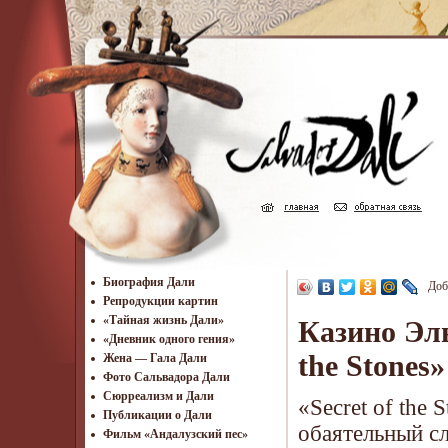
Биография Дали
Доб
Репродукции картин
«Тайная жизнь Дали»
Казино Эль
«Дневник одного гения»
the Stones»
Жена — Гала Дали
Фото Сальвадора Дали
Cюрреализм и Дали
«Secret of the
Публикации о Дали
обаятельный с
Фильм «Андалузский пес»