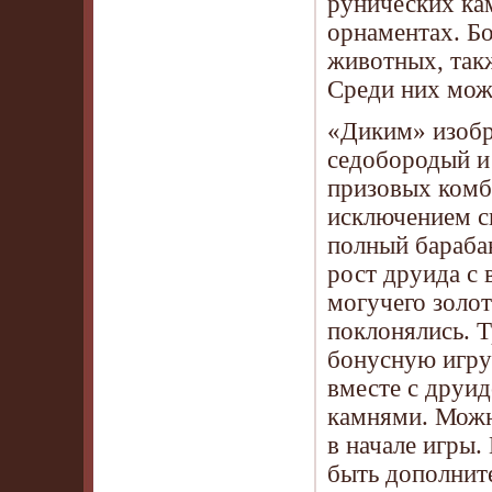
рунических ка
орнаментах. Б
животных, так
Среди них можн
«Диким» изобра
седобородый и
призовых комб
исключением ск
полный барабан
рост друида с
могучего золот
поклонялись. 
бонусную игру 
вместе с друи
камнями. Можно
в начале игры.
быть дополнит